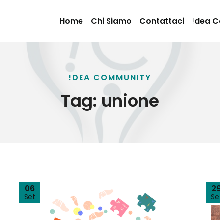
Home
Chi Siamo
Contattaci
!dea 
!DEA COMMUNITY
Tag:
unione
06
2
Set
Se