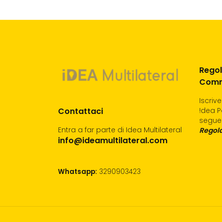
Regol
Comm
Iscriv
Contattaci
!dea P
segue
Entra a far parte di Idea Multilateral
Regola
info@ideamultilateral.com
Whatsapp:
3290903423