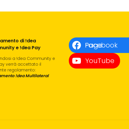
amento di !dea
Facebook Page
unity e !dea Pay
endosi a !dea Community e
YouTube
ay verrà accettato il
nte regolamento:
mento !dea Multilateral