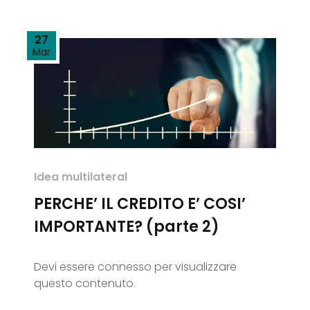
27
Mar
Idea multilateral
PERCHE’ IL CREDITO E’ COSI’
IMPORTANTE? (parte 2)
Devi essere connesso per visualizzare
questo contenuto.