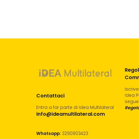
Regol
Comm
Iscriv
Contattaci
!dea P
segue
Entra a far parte di Idea Multilateral
Regola
info@ideamultilateral.com
Whatsapp:
3290903423