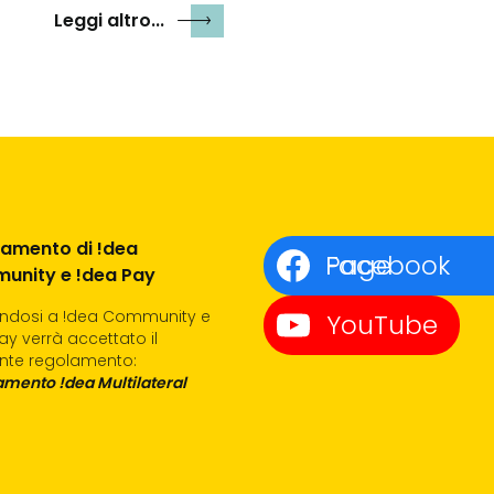
Leggi altro...
amento di !dea
Facebook Page
unity e !dea Pay
endosi a !dea Community e
YouTube
ay verrà accettato il
nte regolamento:
mento !dea Multilateral