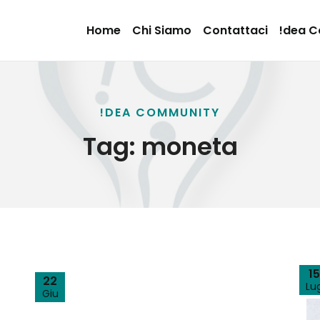
Home
Chi Siamo
Contattaci
!dea 
!DEA COMMUNITY
Tag:
moneta
15
22
Lu
Giu