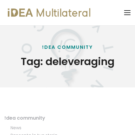
!DEA COMMUNITY
Tag:
deleveraging
!dea community
News